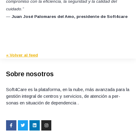
compromiso con la eficiencia, la seguridad y la calidad del
cuidado.”
—
Juan José Palomares del Amo, presidente de Soft4care
« Volver al feed
Sobre nosotros
Soft4Care es la plataforma, en la nube, más avanzada para la
gestión integral de centros y servicios, de atención a per­
sonas en situación de dependencia .
F
T
L
I
a
w
i
n
c
i
n
s
e
t
k
t