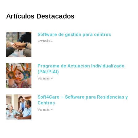
b
t
e
a
o
e
d
g
o
r
i
r
Artículos Destacados
k
n
a
-
m
f
Software de gestión para centros
Ver más »
Programa de Actuación Individualizado
(PAI/PIAI)
Ver más »
Soft4Care – Software para Residencias y
Centros
Ver más »