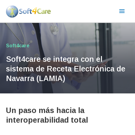
Ir
Men
al
contenido
princ
Soft4care
Soft4care se integra con el
sistema de Receta Electrónica de
Navarra (LAMIA)
Un paso más hacia la
interoperabilidad total