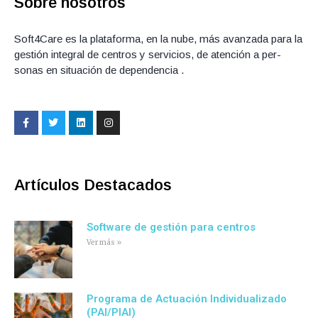
Sobre nosotros
Soft4Care es la plataforma, en la nube, más avanzada para la
gestión integral de centros y servicios, de atención a per­
sonas en situación de dependencia .
F
T
L
I
a
w
i
n
c
i
n
s
e
t
k
t
b
t
e
a
o
e
d
g
o
r
i
r
Artículos Destacados
k
n
a
-
m
f
Software de gestión para centros
Ver más »
Programa de Actuación Individualizado
(PAI/PIAI)