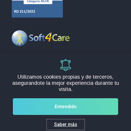
Europa
C/Santos 2, 28232, Madrid
info@soft4care.com
Utilizamos cookies propias y de terceros,
España:
+34 91 088 98 91
asegurandote la mejor experiencia durante tu
Chile:
+56 225 828 714
visita.
Entendido
Copyright © 2026
Soft4Care
. Todos los derechos
Saber más
reservados.